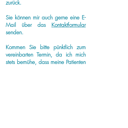
zurück.
Sie können mir auch gerne eine E-
Mail über das
Kontaktformular
senden.
Kommen Sie bitte pünktlich zum
vereinbarten Termin, da ich mich
stets bemühe, dass meine Patienten
keine Wartezeiten haben.
Sind Sie verhindert, sagen Sie bitte
ihren Termin ehest möglich,
spätestens aber 24 Stunden vorher
ab.
Ich bitte um Verständnis, dass zu
spät abgesagte oder versäumte